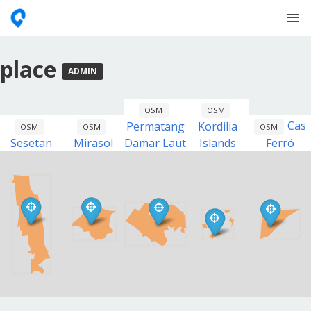
place
ADMIN
OSM
OSM
Cas
Permatang
Kordilia
OSM
OSM
OSM
Sesetan
Mirasol
Damar Laut
Islands
Ferró