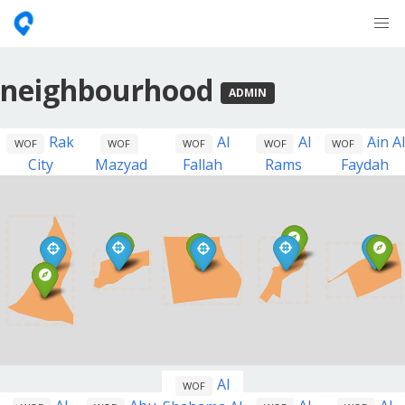
neighbourhood
ADMIN
Rak
Al
Al
Ain Al
WOF
WOF
WOF
WOF
WOF
City
Mazyad
Fallah
Rams
Faydah
Al
WOF