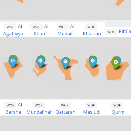
Al
Al
Al
WOF
WOF
WOF
WOF
Rifa`a
WOF
Agabiyya
Khan
Mudaifi
Kharran
Al
WOF
WOF
WOF
WOF
WOF
Barsha
Mundafinah
Qattarah
Mas`udi
Qurm