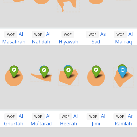
Al
Al
As
Al
WOF
WOF
WOF
WOF
WOF
Masafirah
Nahdah
Hiyawah
Sad
Mafraq
Al
Al
Al
Al
Ar
WOF
WOF
WOF
WOF
WOF
Ghurfah
Mu`tarad
Heerah
Jimi
Ramlah