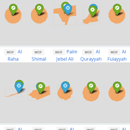
Al
Palm
Al
Al
WOF
WOF
WOF
WOF
WOF
Raha
Shimal
Jebel Ali
Qurayyah
Fulayyah
Al
Al
Al
WOF
WOF
WOF
WOF
WOF