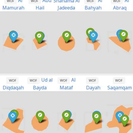
Al
Abu
Al
Al
Shahama Al
WOF
WOF
WOF
WOF
Mamurah
Hail
Jadeeda
Bahyah
Abraq
Ud al
Al
WOF
WOF
WOF
WOF
WOF
Diqdaqah
Bayda
Mataf
Dayah
Saqamqam