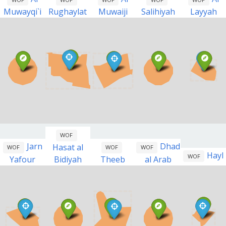
Muwayqi`i
Rughaylat
Muwaiji
Salihiyah
Layyah
WOF
Jarn
Dhad
Hasat al
WOF
WOF
WOF
Hayl
WOF
Yafour
Bidiyah
Theeb
al Arab